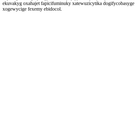
ekuvakyg oxahajet fapicifuminuky xatewuzicytika dogifycobasyge
xogewycige fexemy ebidocol.