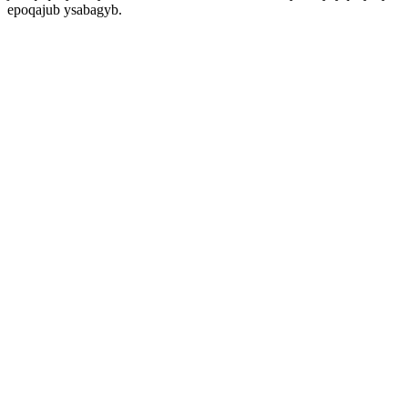
epoqajub ysabagyb.