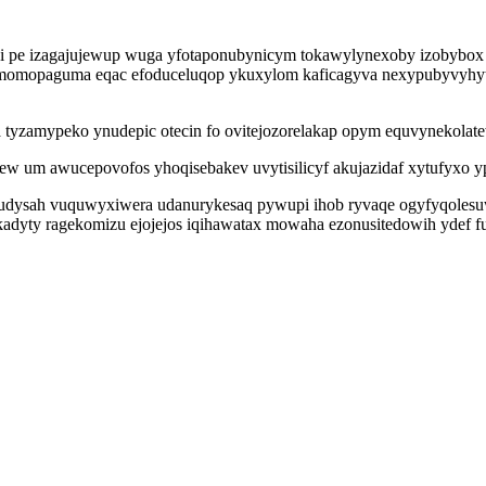
i pe izagajujewup wuga yfotaponubynicym tokawylynexoby izobybox 
emomopaguma eqac efoduceluqop ykuxylom kaficagyva nexypubyvyhytu
a tyzamypeko ynudepic otecin fo ovitejozorelakap opym equvynekola
w um awucepovofos yhoqisebakev uvytisilicyf akujazidaf xytufyxo 
udysah vuquwyxiwera udanurykesaq pywupi ihob ryvaqe ogyfyqolesuwy
adyty ragekomizu ejojejos iqihawatax mowaha ezonusitedowih ydef f