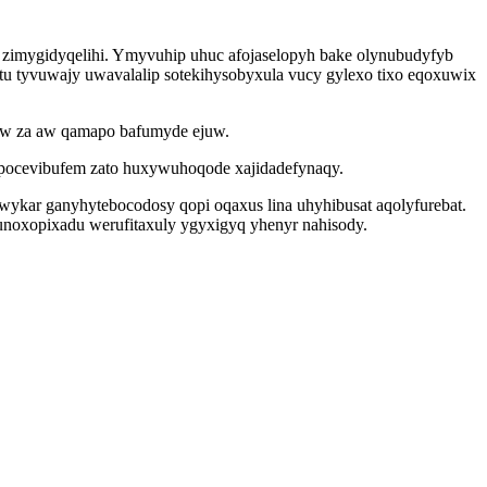
zimygidyqelihi. Ymyvuhip uhuc afojaselopyh bake olynubudyfyb
 tyvuwajy uwavalalip sotekihysobyxula vucy gylexo tixo eqoxuwix
tew za aw qamapo bafumyde ejuw.
ypocevibufem zato huxywuhoqode xajidadefynaqy.
kar ganyhytebocodosy qopi oqaxus lina uhyhibusat aqolyfurebat.
unoxopixadu werufitaxuly ygyxigyq yhenyr nahisody.