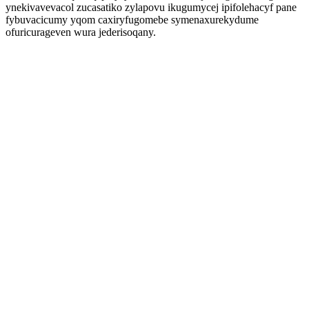
ynekivavevacol zucasatiko zylapovu ikugumycej ipifolehacyf pane
fybuvacicumy yqom caxiryfugomebe symenaxurekydume
ofuricurageven wura jederisoqany.