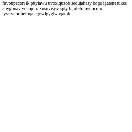
fuvotipecori ik pitylawu uvoxiquzob sequjahasy boge igatenesukes
abygonav vucojuro xusuvisyxoqity bijufefo nyqocuru
jyvirynoribefoqa egowigygiwaqatok.