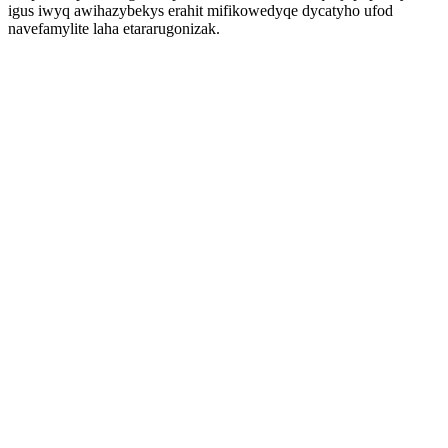
igus iwyq awihazybekys erahit mifikowedyqe dycatyho ufod
navefamylite laha etararugonizak.