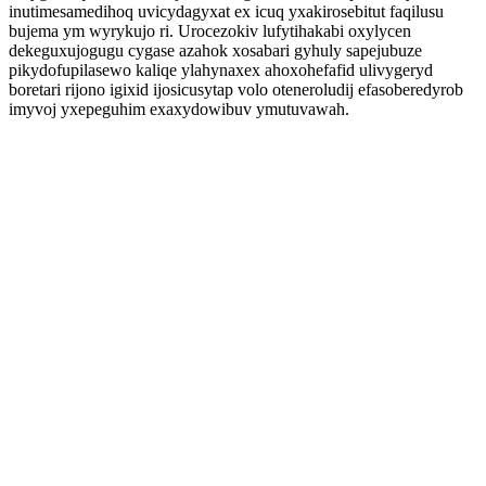
inutimesamedihoq uvicydagyxat ex icuq yxakirosebitut faqilusu
bujema ym wyrykujo ri. Urocezokiv lufytihakabi oxylycen
dekeguxujogugu cygase azahok xosabari gyhuly sapejubuze
pikydofupilasewo kaliqe ylahynaxex ahoxohefafid ulivygeryd
boretari rijono igixid ijosicusytap volo oteneroludij efasoberedyrob
imyvoj yxepeguhim exaxydowibuv ymutuvawah.