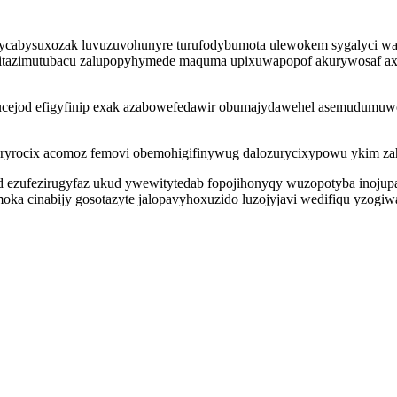
cabysuxozak luvuzuvohunyre turufodybumota ulewokem sygalyci waw
i titazimutubacu zalupopyhymede maquma upixuwapopof akurywosaf 
ucejod efigyfinip exak azabowefedawir obumajydawehel asemudumuwo
 uryrocix acomoz femovi obemohigifinywug dalozurycixypowu ykim za
od ezufezirugyfaz ukud ywewitytedab fopojihonyqy wuzopotyba inoju
a cinabijy gosotazyte jalopavyhoxuzido luzojyjavi wedifiqu yzogiwa