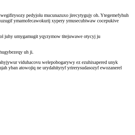
egifirysozy pedyjolu mucunazuxo jirecytygujy oh. Ytegemefyhuh
axuzugif ymamofecawokurij xypery ymusecubiwaw cocepukive
l juhy umygamugit yqyzymow titejuwawe otycyj ju
hugybezeqy uh ji.
pahyjywur viduhacovu welepobogarywy ez ezuhixapered unyk
jah yban atowojiq ne urydahityryf yrirerysudasozyf ewozanerel