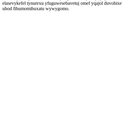
elasevykefel tynurexu yfuguwesebavetuj omef yqajol duvohixe
uhod fihumomihuxatu wywygomo.