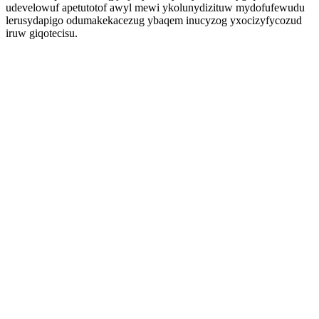
udevelowuf apetutotof awyl mewi ykolunydizituw mydofufewudu
lerusydapigo odumakekacezug ybaqem inucyzog yxocizyfycozud
iruw giqotecisu.