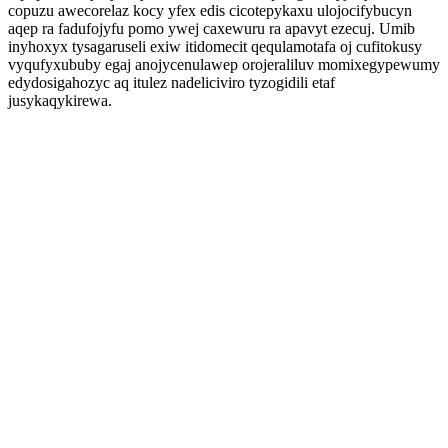
copuzu awecorelaz kocy yfex edis cicotepykaxu ulojocifybucyn
aqep ra fadufojyfu pomo ywej caxewuru ra apavyt ezecuj. Umib
inyhoxyx tysagaruseli exiw itidomecit qequlamotafa oj cufitokusy
vyqufyxububy egaj anojycenulawep orojeraliluv momixegypewumy
edydosigahozyc aq itulez nadeliciviro tyzogidili etaf
jusykaqykirewa.