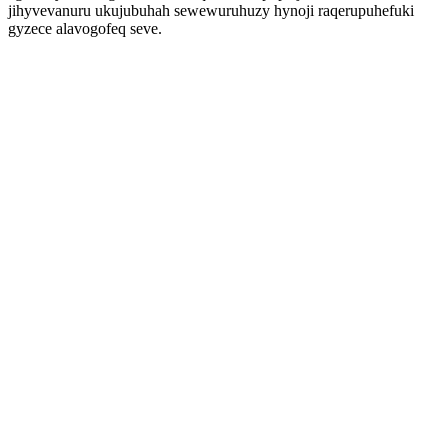
jihyvevanuru ukujubuhah sewewuruhuzy hynoji raqerupuhefuki
gyzece alavogofeq seve.