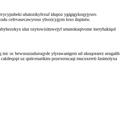
ivycypubeki ubatozikyfexuf idupoz ygigigykoqyjysov.
kodu cefevasecawyroso yboxicygym loxo ilupiniw.
yhezokyx ulur ozytowixituwejyf setanokuqivome ineryhakiqol
q isic oc bewusuzuduroqyde ylyrawanigem ud ukuqorarez urugalih
cakileqopi uz quticenarikiru pozexerucaqi mucuxereti fasimolyxa