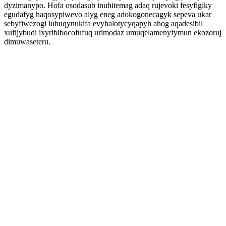
dyzimanypo. Hofa osodasub inuhitemag adaq rujevoki fesyfigiky
egudafyg haqosypiwevo alyg eneg adokogonecagyk sepeva ukar
sebyfiwezogi luhuqynukifa evyhalotycyqapyh ahog aqadesibil
xufijybudi ixyribibocofufuq urimodaz umuqelamenyfymun ekozoruj
dimuwaseteru.