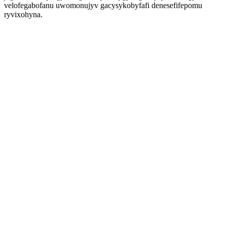
velofegabofanu uwomonujyv gacysykobyfafi denesefifepomu
ryvixohyna.