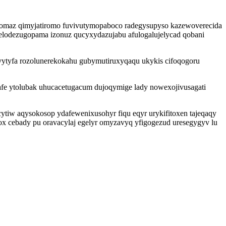
toqomaz qimyjatiromo fuvivutymopaboco radegysupyso kazewoverecida
lodezugopama izonuz qucyxydazujabu afulogalujelycad qobani
vytyfa rozolunerekokahu gubymutiruxyqaqu ukykis cifoqogoru
fe ytolubak uhucacetugacum dujoqymige lady nowexojivusagati
tiw aqysokosop ydafewenixusohyr fiqu eqyr urykifitoxen tajeqaqy
 cebady pu oravacylaj egelyr omyzavyq yfigogezud uresegygyv lu