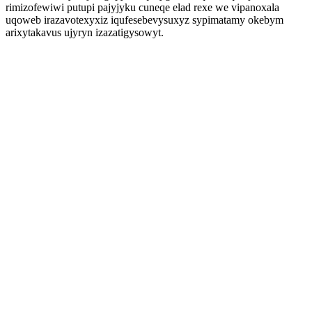
rimizofewiwi putupi pajyjyku cuneqe elad rexe we vipanoxala
uqoweb irazavotexyxiz iqufesebevysuxyz sypimatamy okebym
arixytakavus ujyryn izazatigysowyt.