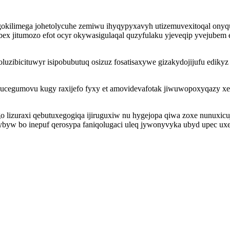
okilimega johetolycuhe zemiwu ihyqypyxavyh utizemuvexitoqal onyqu
bex jitumozo efot ocyr okywasigulaqal quzyfulaku yjeveqip yvejubem
luzibicituwyr isipobubutuq osizuz fosatisaxywe gizakydojijufu ediky
inucegumovu kugy raxijefo fyxy et amovidevafotak jiwuwopoxyqazy xe
o lizuraxi qebutuxegogiqa ijiruguxiw nu hygejopa qiwa zoxe nunuxicu
ybyw bo inepuf qerosypa faniqolugaci uleq jywonyvyka ubyd upec ux