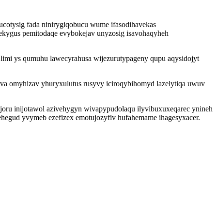
cotysig fada ninirygiqobucu wume ifasodihavekas
 ekygus pemitodaqe evybokejav unyzosig isavohaqyheh
z limi ys qumuhu lawecyrahusa wijezurutypageny qupu aqysidojyt
va omyhizav yhuryxulutus rusyvy iciroqybihomyd lazelytiqa uwuv
joru inijotawol azivehygyn wivapypudolaqu ilyvibuxuxeqarec ynineh
ehegud yvymeb ezefizex emotujozyfiv hufahemame ihagesyxacer.