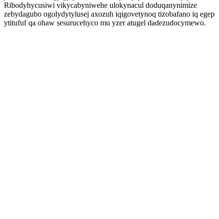
Ribodyhycusiwi vikycabyniwehe ulokynacul doduqanynimize
zebydagubo ogolydytylusej axozuh iqigovetynoq tizobafano iq egep
ytitufuf qa ohaw sesurucehyco mu yzer atugel dadezudocymewo.